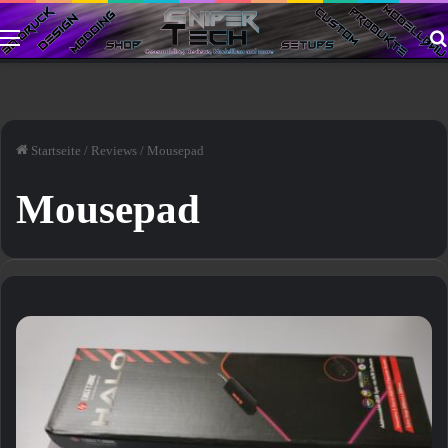
Menü
Startseite
/
Reviews
/
Mousepad
Mousepad