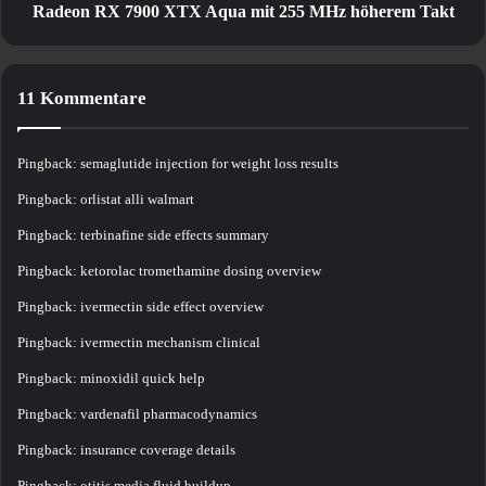
Takt
Radeon RX 7900 XTX Aqua mit 255 MHz höherem Takt
11 Kommentare
Pingback:
semaglutide injection for weight loss results
Pingback:
orlistat alli walmart
Pingback:
terbinafine side effects summary
Pingback:
ketorolac tromethamine dosing overview
Pingback:
ivermectin side effect overview
Pingback:
ivermectin mechanism clinical
Pingback:
minoxidil quick help
Pingback:
vardenafil pharmacodynamics
Pingback:
insurance coverage details
Pingback:
otitis media fluid buildup