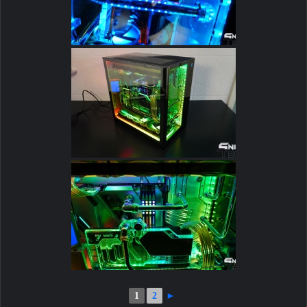
1
2
►