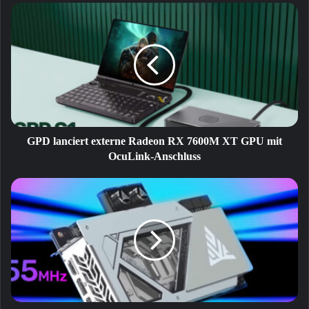
GPD
lanciert
externe
Radeon
RX
7600M
XT
GPU
mit
OcuLink-
GPD lanciert externe Radeon RX 7600M XT GPU mit
Anschluss
OcuLink-Anschluss
Radeon
RX
7900
XTX
Aqua
mit
255
MHz
höherem