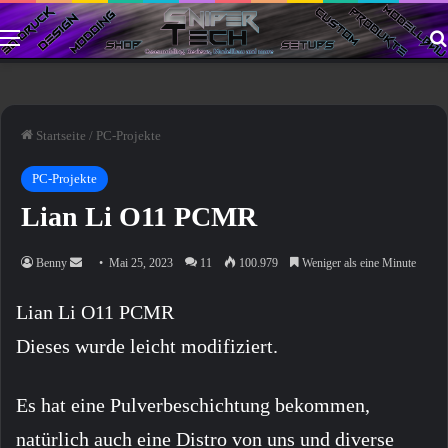
Menü
Startseite
/
PC-Projekte
PC-Projekte
Lian Li O11 PCMR
Sende
Benny
Mai 25, 2023
11
100.979
Weniger als eine Minute
uns
Lian Li O11 PCMR
eine
E-
Dieses wurde leicht modifiziert.
Mail
Es hat eine Pulverbeschichtung bekommen,
natürlich auch eine Distro von uns und diverse