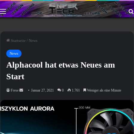
Menü
Startseite
/
News
News
Alphacool hat etwas Neues am
Start
Sende
Frese
Januar 27, 2021
0
1.761
Weniger als eine Minute
uns
eine
E-
Mail