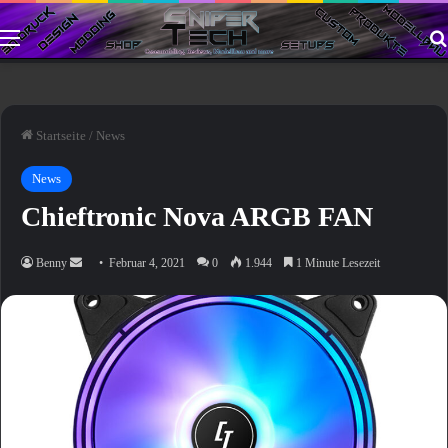
Menü
Startseite
/
News
News
Chieftronic Nova ARGB FAN
Sende
Benny
Februar 4, 2021
0
1.944
1 Minute Lesezeit
uns
eine
E-
Mail