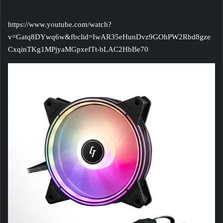
https://www.youtube.com/watch?
v=Gatq8DYwq6w&fbclid=IwAR35eHunDvz9GOhPW2Rbd8gze
CxqinTKg1MPjyaMGpxefTt-bLAC2HbBe70