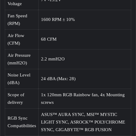
Voltage
Fan Speed
1600 RPM ± 10%
(RPM)
Air Flow
68 CFM
(CFM)
Air Pressure
2.2 mmH2O
(mmH2O)
Noise Level
24 dBA (Max: 28)
(dBA)
Scope of
1x 120mm RGB Rainbow fan, 4x Mounting
delivery
screws
ASUS™ AURA SYNC, MSI™ MYSTIC
RGB Sync
LIGHT SYNC, ASROCK™ POLYCHROME
Compatibilities
SYNC, GIGABYTE™ RGB FUSION