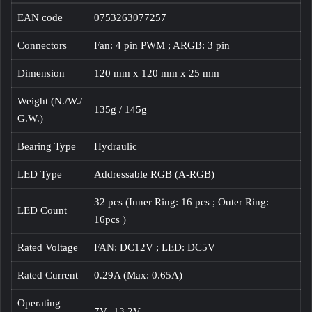
EAN code
0753263077257
Connectors
Fan: 4 pin PWM ; ARGB: 3 pin
Dimension
120 mm x 120 mm x 25 mm
Weight (N./W./
135g / 145g
G.W.)
Bearing Type
Hydraulic
LED Type
Addressable RGB (A-RGB)
32 pcs (Inner Ring: 16 pcs ; Outer Ring:
LED Count
16pcs )
Rated Voltage
FAN: DC12V ; LED: DC5V
Rated Current
0.29A (Max: 0.65A)
Operating
7V -13.2V