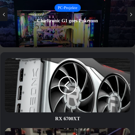
PC-Projekte
Chieftronic G1 goes Pokemon
RX
6700XT
RX 6700XT
Project