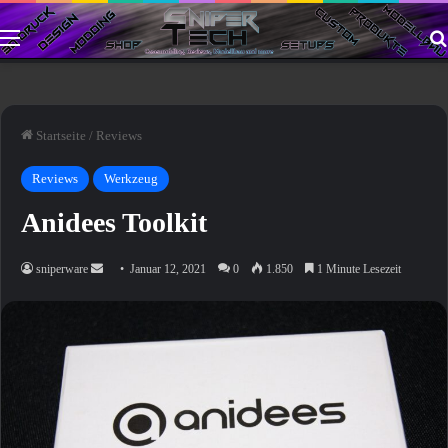
Menü
Startseite
/
Reviews
Reviews
Werkzeug
Anidees Toolkit
Sende
sniperware
Januar 12, 2021
0
1.850
1 Minute Lesezeit
uns
eine
E-
Mail