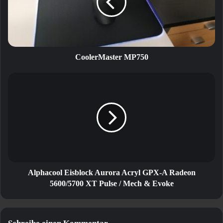
CoolerMaster MP750
Alphacool
Eisblock
Aurora
Acryl
GPX-
A
Radeon
5600/5700
XT
Pulse
Alphacool Eisblock Aurora Acryl GPX-A Radeon
/
5600/5700 XT Pulse / Mech & Evoke
Mech
&
Evoke