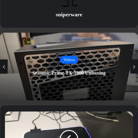
sniperware
Videos
Seasonic Prime TX-1000 Unboxing
CoolerMaster
MP750