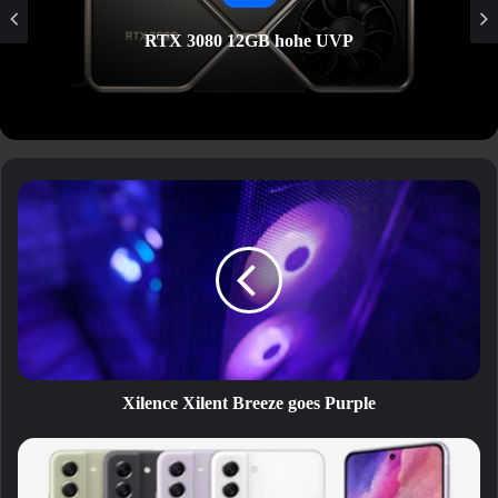
RTX 3080 12GB hohe UVP
Xilence
Xilent
Breeze
goes
Purple
Xilence Xilent Breeze goes Purple
Samsung
stellt
das