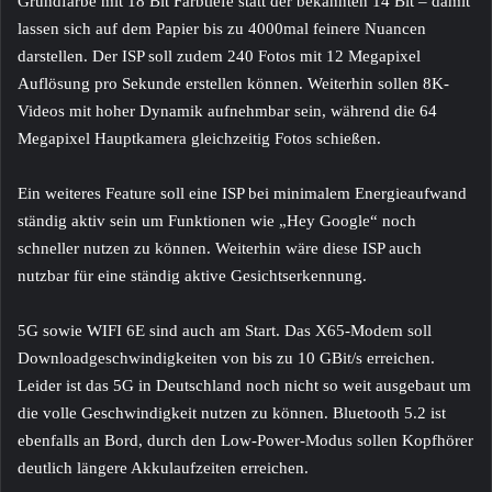
Grundfarbe mit 18 Bit Farbtiefe statt der bekannten 14 Bit – damit
lassen sich auf dem Papier bis zu 4000mal feinere Nuancen
darstellen. Der ISP soll zudem 240 Fotos mit 12 Megapixel
Auflösung pro Sekunde erstellen können. Weiterhin sollen 8K-
Videos mit hoher Dynamik aufnehmbar sein, während die 64
Megapixel Hauptkamera gleichzeitig Fotos schießen.
Ein weiteres Feature soll eine ISP bei minimalem Energieaufwand
ständig aktiv sein um Funktionen wie „Hey Google“ noch
schneller nutzen zu können. Weiterhin wäre diese ISP auch
nutzbar für eine ständig aktive Gesichtserkennung.
5G sowie WIFI 6E sind auch am Start. Das X65-Modem soll
Downloadgeschwindigkeiten von bis zu 10 GBit/s erreichen.
Leider ist das 5G in Deutschland noch nicht so weit ausgebaut um
die volle Geschwindigkeit nutzen zu können. Bluetooth 5.2 ist
ebenfalls an Bord, durch den Low-Power-Modus sollen Kopfhörer
deutlich längere Akkulaufzeiten erreichen.