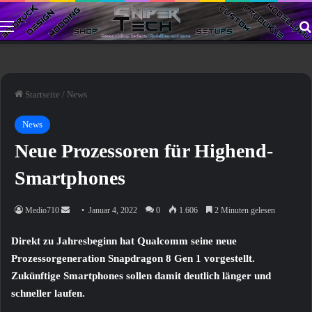
Menü
Startseite
/
News
News
Neue Prozessoren für Highend-
Smartphones
Sende
Medio710
Januar 4, 2022
0
1.606
2 Minuten gelesen
uns
Direkt zu Jahresbeginn hat Qualcomm seine neue
eine
Prozessorgeneration Snapdragon 8 Gen 1 vorgestellt.
E-
Zukünftige Smartphones sollen damit deutlich länger und
Mail
schneller laufen.