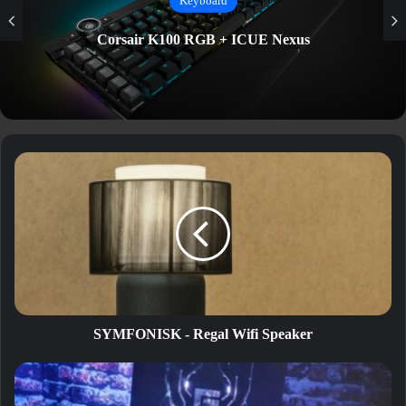
Keyboard
Corsair K100 RGB + ICUE Nexus
SYMFONISK
-
Regal
Wifi
Speaker
SYMFONISK - Regal Wifi Speaker
Fractal
Define