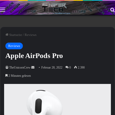
Menü
Startseite
/
Reviews
Reviews
Apple AirPods Pro
Sende
TheUnicornCrew
Februar 28, 2022
0
2.390
uns
2 Minuten gelesen
eine
E-
Mail