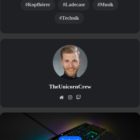
Kopfhörer
Ladecase
Musik
Technik
TheUnicornCrew
Webseite
Instagram
Twitch